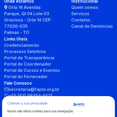
Onde estamos
Institucional
Orla 14 Avenida
Quem somos
Parque, QI 04 Lote 03
Serviços
Graciosa - Orla 14 CEP:
Contatos
77026-035
Canal de Denúncias
Palmas - TO
Links Úteis
Credenciamento
Processos Seletivos
Portal da Transparência
Portal do Coordenador
Portal de Cursos e Eventos
Portal do Fornecedor
Fale Conosco
secretaria@fapto.org.br
+55 (63) 98454-4421
+55 (63) 3232-8701
Controle a sua privacidade
-
-
Nosso site utiliza cookies para sua navegação.