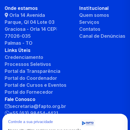
Onde estamos
Institucional
Orla 14 Avenida
Quem somos
Parque, QI 04 Lote 03
Serviços
Graciosa - Orla 14 CEP:
Contatos
77026-035
Canal de Denúncias
Palmas - TO
Links Úteis
Credenciamento
Processos Seletivos
Portal da Transparência
Portal do Coordenador
Portal de Cursos e Eventos
Portal do Fornecedor
Fale Conosco
secretaria@fapto.org.br
+55 (63) 98454-4421
+55 (63) 3232-8701
Controle a sua privacidade