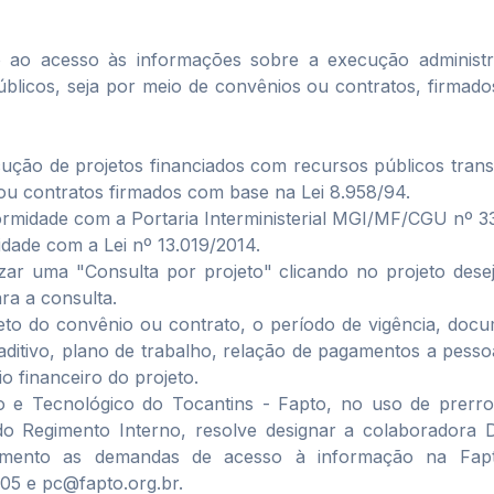
 ao acesso às informações sobre a execução administr
úblicos, seja por meio de convênios ou contratos, firmado
cução de projetos financiados com recursos públicos trans
 ou contratos firmados com base na Lei 8.958/94.
rmidade com a Portaria Interministerial MGI/MF/CGU nº 3
dade com a Lei nº 13.019/2014.
izar uma "Consulta por projeto" clicando no projeto dese
ra a consulta.
jeto do convênio ou contrato, o período de vigência, doc
ditivo, plano de trabalho, relação de pagamentos a pessoa
io financeiro do projeto.
co e Tecnológico do Tocantins - Fapto, no uso de prerro
 do Regimento Interno, resolve designar a colaboradora D
dimento as demandas de acesso à informação na Fap
705 e pc@fapto.org.br.