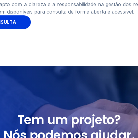
pto com a clareza e a responsabilidade na gestão dos r
am disponíveis para consulta de forma aberta e acessível.
NSULTA
Tem um projeto?
Nós podemos ajudar.